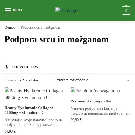
MENU
0
Domov
Podpora srcu in možganom
/
Podpora srcu in možganom
SHOW FILTERS
Prikaz vseh 2 rezultatov
Premium Ashwagandha
Beauty Hyaluronic Collagen
Naravna podpora za kurjenje
5000mg z vitaminom C
maščob in regeneracijo med spanjem
Aktivirajte svojo naravno lepoto in
29,90
€
gibljivost – od znotraj navzven.
34,90
€