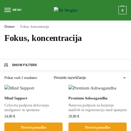
MENU
0
Domov
Fokus, koncentracija
/
Fokus, koncentracija
SHOW FILTERS
Prikaz vseh 2 rezultatov
Mind Support
Premium Ashwagandha
Celovita podpora delovanju
Naravna podpora za kurjenje
možganov in spomina
maščob in regeneracijo med spanjem
24,90
€
29,90
€
Preveri ponudbo
Preveri ponudbo