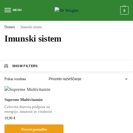
MENU
0
Domov
Imunski sistem
/
Imunski sistem
SHOW FILTERS
Prikaz rezultata
Supreme Multivitamin
Celovita dnevna podpora za
energijo, imunost in vitalnost
19,90
€
Preveri ponudbo