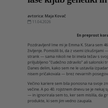
avtorica: Maja Kovač
11.04.2026
En preprost kora
Pozdravljeni! Ime mi je Emma K. Stara sem 46 
življenje. Pomislili bi, da z vsemi izkušnjami
strank — sama nikoli ne bi imela težav s svoj
priljubljeno "čudežno zdravilo" ali salonski 
Danes delim, kako sem ne le ustavila izpadanje
nisem pričakovala — brez nevarnih posegov a
Večino kariere sem bila ponosna na svoje zn
večine. A po 40. rojstnem dnevu se je nekaj s
— in ignorirala sem to, ker sem mislila, da 
produkte, ki sem jim vedno zaupala.