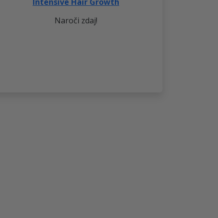
Intensive Hair Growth
Naroči zdaj!
NAROČI DANES IN PRIDOBI 33%
POPUST