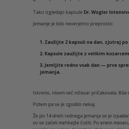
Tako izgledajo kapsule
Dr. Wogler Intensi
Jemanje je bilo neverjetno preprosto:
1. Zaužijte 2 kapsuli na dan, zjutraj po
2. Kapsule zaužijte z velikim kozarcem
3. Jemljite redno vsak dan — prve sp
jemanja.
Iskreno, nisem več ničesar pričakovala. Bila
Potem pa se je zgodilo nekaj.
Že po 14 dneh rednega jemanja se je izpadanje
so se začeli mehkejše čutiti. Po enem mesecu 