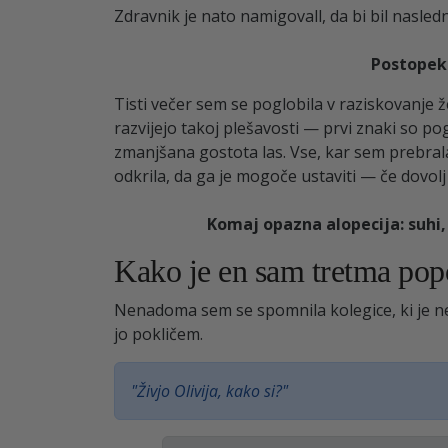
Zdravnik je nato namigovall, da bi bil nasledn
Postopek 
Tisti večer sem se poglobila v raziskovanje 
razvijejo takoj plešavosti — prvi znaki so po
zmanjšana gostota las. Vse, kar sem prebral
odkrila, da ga je mogoče ustaviti — če dovol
Komaj opazna alopecija: suhi, 
Kako je en sam tretma popo
Nenadoma sem se spomnila kolegice, ki je neko
jo pokličem.
"Živjo Olivija, kako si?"