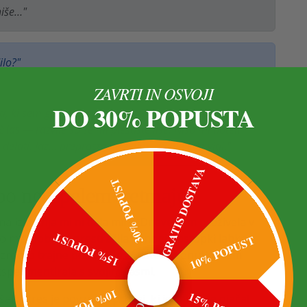
hiše…"
ilo?"
ZAVRTI IN OSVOJI
DO 30% POPUSTA
, ki sem ga hotela preizkusiti? Bila je katastrofa. Po
 las — razvile so se mi plešaste lise. Niso mi hoteli
elati. Jaz… preprosto ne želim, da me kdo vidi."
GRATIS DOSTAVA
30% POPUST
 po neuspelem tretmaju.
ena izkušnja mi ni dala miru. Dneve sem preživela v
15% POPUST
 so me globoko prestrašila. Mnogi postopki lahko
10% POPUST
vzročijo trajne poškodbe. V tistem trenutku sem
perimentirala s svojimi lasmi.
10% POPUST
li. Stres je povzročil prhljaj, ki je samo še ojačal