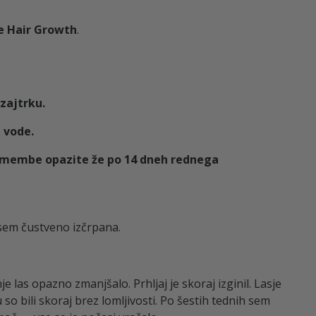
ve Hair Growth
.
 zajtrku.
 vode.
remembe opazite že po 14 dneh rednega
 sem čustveno izčrpana.
 las opazno zmanjšalo. Prhljaj je skoraj izginil. Lasje
so bili skoraj brez lomljivosti. Po šestih tednih sem