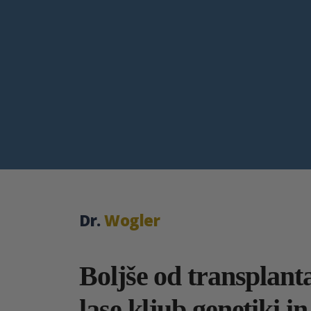
Dr.
Wogler
Boljše od transplanta
lase kljub genetiki in