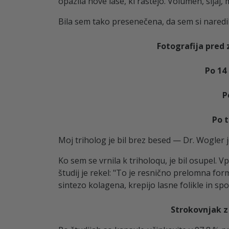
opazila nove lase, ki rastejo. Volumen, sijaj,
Bila sem tako presenečena, da sem si naredila 
Fotografija pred
Po 14
P
Po 
Moj triholog je bil brez besed — Dr. Wogler je
Ko sem se vrnila k triholoqu, je bil osupel. V
študij je rekel: "To je resnično prelomna for
sintezo kolagena, krepijo lasne folikle in sp
Strokovnjak z