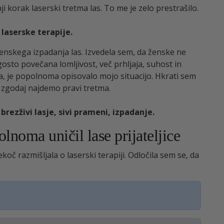
ji korak laserski tretma las. To me je zelo prestrašilo.
laserske terapije.
ženskega izpadanja las. Izvedela sem, da ženske ne
gosto povečana lomljivost, več prhljaja, suhost in
a, je popolnoma opisovalo mojo situacijo. Hkrati sem
j zgodaj najdemo pravi tretma.
brezživi lasje, sivi prameni, izpadanje.
lnoma uničil lase prijateljice
č razmišljala o laserski terapiji. Odločila sem se, da