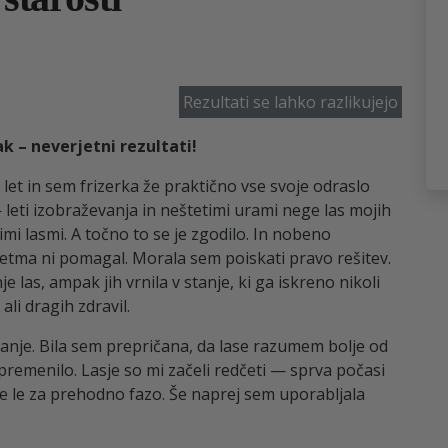
Rezultati se lahko razlikujejo
k – neverjetni rezultati!
let in sem frizerka že praktično vse svoje odraslo
 — leti izobraževanja in neštetimi urami nege las mojih
imi lasmi. A točno to se je zgodilo. In nobeno
tretma ni pomagal. Morala sem poiskati pravo rešitev.
 las, ampak jih vrnila v stanje, ki ga iskreno nikoli
li dragih zdravil.
anje. Bila sem prepričana, da lase razumem bolje od
premenilo. Lasje so mi začeli redčeti — sprva počasi
gre le za prehodno fazo. Še naprej sem uporabljala