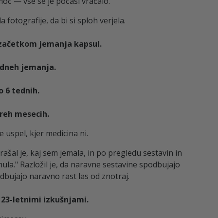
 moč — vse se je počasi vračalo.
fotografije, da bi si sploh verjela.
 začetkom jemanja kapsul.
 dneh jemanja.
o 6 tednih.
treh mesecih.
 uspel, kjer medicina ni.
prašal je, kaj sem jemala, in po pregledu sestavin in
mula." Razložil je, da naravne sestavine spodbujajo
odbujajo naravno rast las od znotraj.
 23-letnimi izkušnjami.