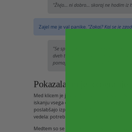
"Živjo… ni dobro… skoraj ne hodim iz 
Zajel me je val panike.
"Zakaj? Kaj se je zgod
"Se spomniš tistega laserskega tretmaja
dveh tednih sem začela izgubljati še več
pomagati niti odškodnine. Nehala sem d
Pokazala mi je fotografije
Med klicem je jokala. Slabo mi je postalo. Nj
iskanju vsega o tretmajih las — in tveganja
poslabšajo izpadanje las. Nekateri lahko po
vedela: potrebujem varno rešitev. Ne bom eks
Medtem so se moji lastni lasje še naprej slabša