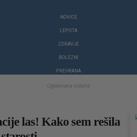
NOVICE
LEPOTA
ZDRAVJE
BOLEZNI
PREHRANA
Oglaševana vsebina
cije las! Kako sem rešila
 starosti