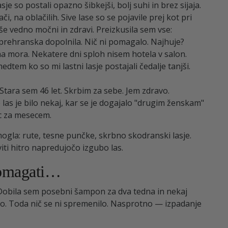
 so postali opazno šibkejši, bolj suhi in brez sijaja.
i, na oblačilih. Sive lase so se pojavile prej kot pri
li še vedno močni in zdravi. Preizkusila sem vse:
prehranska dopolnila. Nič ni pomagalo. Najhuje?
tna mora. Nekatere dni sploh nisem hotela v salon.
tem ko so mi lastni lasje postajali čedalje tanjši.
Stara sem 46 let. Skrbim za sebe. Jem zdravo.
as je bilo nekaj, kar se je dogajalo "drugim ženskam"
ec za mesecem.
ogla: rute, tesne punčke, skrbno skodranski lasje.
ti hitro napredujočo izgubo las.
pomagati…
 Dobila sem posebni šampon za dva tedna in nekaj
o. Toda nič se ni spremenilo. Nasprotno — izpadanje