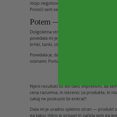
mojo negotovost. Mož je naredil vse, kar je 
Ponoči sem se zaklenila v kopalnico in tiho jok
Potem — povsem nepričakov
Dolgoletna stranka se je vrnila v moj salon po
povedala mi je, da so bili njeni lasje hudo
krhki, tanki, izredno suhi in polni lomitve.
Povedala je, da je tedne iskala rešitev in k
ocenami. Pomagale so ji pri vsem: izpadanju l
Rezultat zdr
Njeni rezultati so bili tako impresivni, da s
cena razumna, in iskreno: za produkte, ki nis
zakaj ne poskusiti še enkrat?
Dala mi je uradno spletno stran — produkt s
ga takoj. Hitro je prispel in začela sem ga 