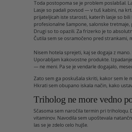
Toda postopoma se je problem poslabšal. Lasje
Lasje so padali povsod — v tuš kabini, na krtač
prijateljicah iste starosti, katerih lasje so bi
profesionalne šampone, salonske tretmaje, 
Drugi so to opazili. Za frizerko je to absolu
Čutila sem se osramočeno pred strankami, med
Nisem hotela sprejeti, kaj se dogaja z mano. 
Uporabljam kakovostne produkte. Izpadanje l
— ne meni. Pa se je vendarle dogajalo, mes
Zato sem ga poskušala skriti, kakor sem le m
Hkrati sem obupano iskala način, kako ustavi
Triholog ne more vedno 
Sčasoma sem naročila termin pri triholoqu.
vitaminov. Navodila sem upoštevala natančn
las se je zdelo celo hujše.