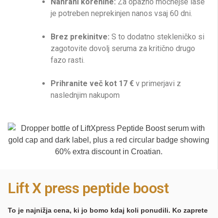
Nahrani korenine:
Za opazno močnejše lase
je potreben neprekinjen nanos vsaj 60 dni.
Brez prekinitve:
S to dodatno stekleničko si
zagotovite dovolj seruma za kritično drugo
fazo rasti.
Prihranite več kot 17 €
v primerjavi z
naslednjim nakupom
Lift X press peptide boost
To je najnižja cena, ki jo bomo kdaj koli ponudili. Ko zaprete