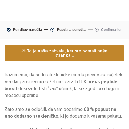
Potrditev naročila
Posebna ponudba
Confirmation
🎁 To je naša zahvala, ker ste postali naša
stranka...
Razumemo, da so tri stekleničke morda preveč za začetek.
Vendar pa si resnično želimo, da z
Lift X press peptide
boost
dosežete tisti “vau” učinek, ki se zgodi po drugem
mesecu uporabe.
Zato smo se odločili, da vam podarimo
6
0 % popust na
eno dodatno stekleničko
, ki jo dodamo k vašemu paketu.